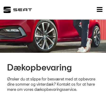
SEAT
Tog
nav
FORSIDE
BRUGTE BILER
VÆRKSTED
Koncepter og se
SEAT Vejhjælp
Dækopbevaring
Biludlejning
Ønsker du at slippe for besværet med at opbevare
Hente/bringe 
dine sommer og vinterdæk? Kontakt os for at høre
mere om vores dækopbevaringsservice.
Dækopbevarin
Sommertjek