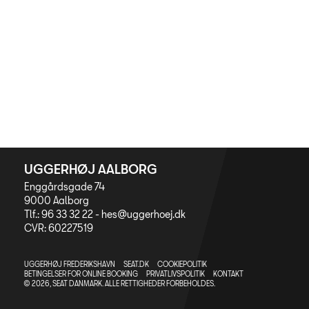
Bestil tid til dæks
Bestil tid på vær
5+ serviceefters
Service & Rep a
Prismatch
MinSEAT
UGGERHØJ AALBORG
Synstjek
Enggårdsgade 74
9000 Aalborg
RING MIG OP
Tlf.: 96 33 32 22 -
hes@uggerhoej.dk
CVR: 60227519
NYHEDER
UGGERHØJ FREDERIKSHAVN
SEAT.DK
COOKIEPOLITIK
BETINGELSER FOR ONLINE BOOKING
PRIVATLIVSPOLITIK
KONTAKT
TILBEHØR
© 2026, SEAT DANMARK. ALLE RETTIGHEDER FORBEHOLDES.